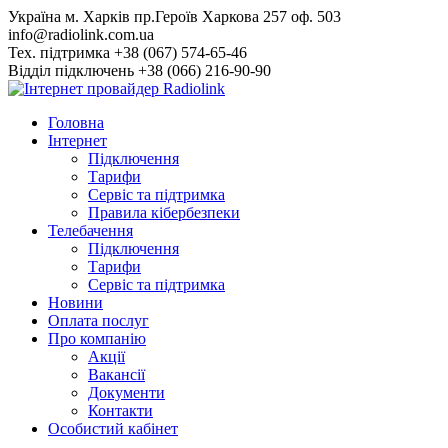
Skip
Українa м. Харків пр.Героїв Харкова 257 оф. 503
to
info@radiolink.com.ua
content
Тех. підтримка +38 (067) 574-65-46
Відділ підключень +38 (066) 216-90-90
Головна
Інтернет
Підключення
Тарифи
Сервіс та підтримка
Правила кібербезпеки
Телебачення
Підключення
Тарифи
Сервіс та підтримка
Новини
Оплата послуг
Про компанію
Акції
Вакансії
Документи
Контакти
Особистий кабінет