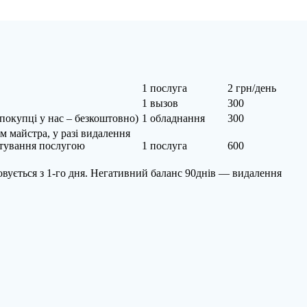
1 послуга
2 грн/день
1 вызов
300
окупці у нас – безкоштовно)
1 обладнання
300
м майстра, у разі видалення
истування послугою
1 послуга
600
овується з 1-го дня. Негативний баланс 90днів — видалення