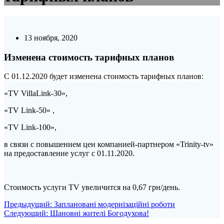
13 ноября, 2020
Изменена стоимость тарифных планов
С 01.12.2020 будет изменена стоимость тарифных планов:
«TV VillaLink-30»,
«TV Link-50» ,
«TV Link-100»,
в связи с повышением цен компанией-партнером «Trinity-tv»
на предоставление услуг с 01.11.2020.
Стоимость услуги TV увеличится на 0,67 грн/день.
Навигация
Предыдущая
Предыдущий:
Заплановані модернізаційні роботи
Следующая
запись:
Следующий:
Шановні жителі Богодухова!
по
запись: